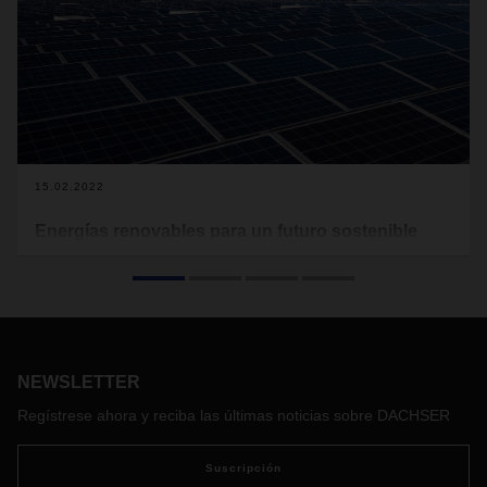
15.02.2022
Energías renovables para un futuro sostenible
Eficiencia, innovación y responsabilidad inclusiva: estas son
las piedras angulares de la estrategia de protección
climática a largo plazo de DACHSER. Andre Kranke, Head of
Corporate Research & Development y director del proyecto
de Protección Climática en DACHSER, muestra cómo el
proveedor de logística está marcando el camino para la
NEWSLETTER
protección del clima mediante la compra de energías
Regístrese ahora y reciba las últimas noticias sobre DACHSER
renovables, la construcción de sistemas fotovoltaicos, etc.
Suscripción