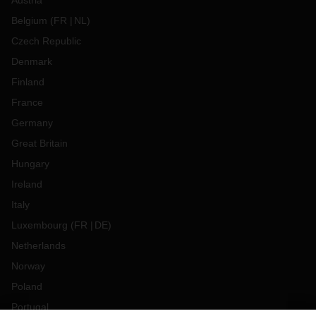
Austria
Belgium
(
FR
NL
)
Czech Republic
Denmark
Finland
France
Germany
Great Britain
Hungary
Ireland
Italy
Luxembourg
(
FR
DE
)
Netherlands
Norway
Poland
Portugal