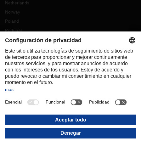
Netherlands
Norway
Poland
Portugal
Romania
Slovakia
Spain
Sweden
Switzerland
(
DE
FR
)
Turkey
OCEANIA
Australia
New Zealand