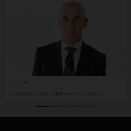
15.06.2022
Entrevista a Javier Villahermosa Managing
Director Air & Sea Logistics Southern Europe de
DACHSER
Javier Villahermosa es, desde el 1 de Enero del 2022, el
nuevo Managing Director Air & Sea Logistics Southern
Europe de DACHSER, asumiendo la responsabilidad del