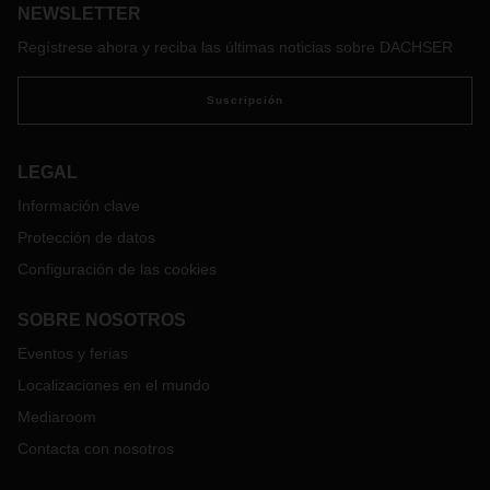
NEWSLETTER
negocio de logística aérea y marítima de la región del sur de
Europa, formada por las organizaciones nacionales de
Regístrese ahora y reciba las últimas noticias sobre DACHSER
DACHSER en España, Portugal y Turquía. A continuación
hablamos con él sobre su nuevo puesto, sus objetivos y la
Suscripción
situación de la logística global en estos tiempos convulsos.
LEGAL
Información clave
Protección de datos
Configuración de las cookies
SOBRE NOSOTROS
Eventos y ferias
Localizaciones en el mundo
Mediaroom
Contacta con nosotros