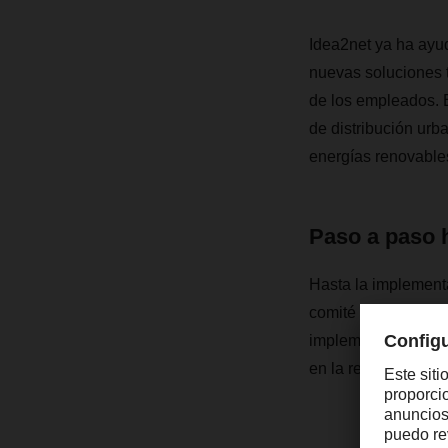
Idea2net ya ha ay
nuevas soluciones 
de los empleados. E
de distribución urb
energías renovable
Paso a paso h
Hasta la implementa
comité de ideas loc
implementa directam
en la red global, se