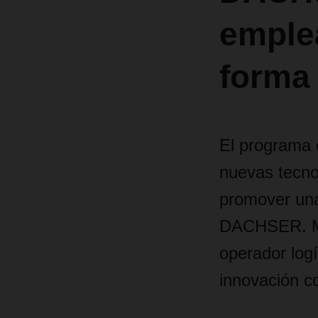
emple
forma 
El programa 
nuevas tecno
promover una 
DACHSER. Med
operador logí
innovación co