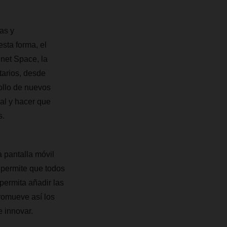
as y
sta forma, el
2net Space, la
tarios, desde
ollo de nuevos
al y hacer que
s.
 pantalla móvil
 permite que todos
permita añadir las
promueve así los
 innovar.