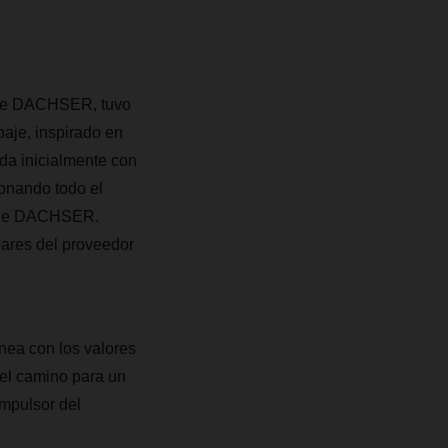
 de DACHSER, tuvo
paje, inspirado en
da inicialmente con
ionando todo el
to de DACHSER.
lares del proveedor
nea con los valores
el camino para un
mpulsor del