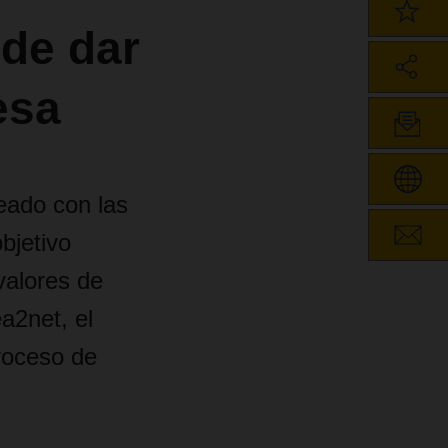
de dar
resa
eado con las
bjetivo
valores de
a2net, el
proceso de