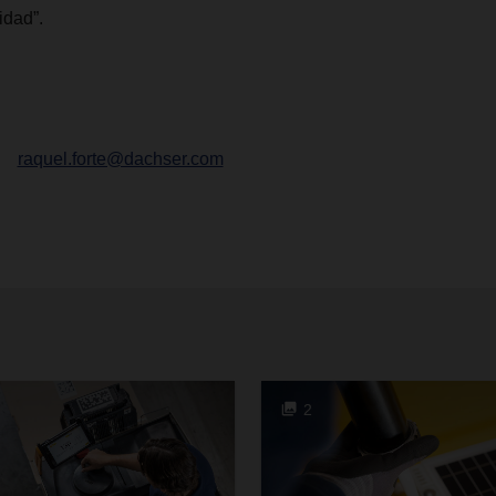
idad”.
raquel.forte@dachser.com
2