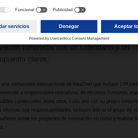
ideas prometedoras se integran en el proc
vación, donde se agrupan por tema y son p
los expertos. Esto, a su vez, conduce a pr
iminares y, posteriormente, a proyectos de
vación concretos con un calendario y un
upuesto claros.
 una comunidad internacional de Idea2net que incluye 149 cont
euniendo a responsables operativos, de recursos humanos, espe
sables comerciales, entre otros, cada uno con su propio conjunt
 oficinas, sus responsabilidades incluyen liderar el grupo de ex
añeros sobre los proyectos de innovación en curso y realizar ta
s.