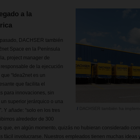
legado a la
rica
o pasado, DACHSER también
2net Space en la Península
lla, project manager de
esponsable de la ejecución
a que “Idea2net es un
sante que facilita el
s para innovaciones, sin
 un superior jerárquico o una
DACHSER también ha implement
. Y añade: “solo en los tres
ibimos alrededor de 300
os que, en algún momento, quizás no hubieran considerado comp
 fácil involucrarse. Nuestros empleados tienen muchas ideas