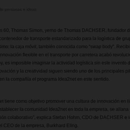
de personas e ideas.
años 60, Thomas Simon, yerno de Thomas DACHSER, fundador
 contenedor de transporte estandarizado para la logística de gru
imo: la caja móvil, también conocida como “swap body”. Recibi
innovación flexible en el transporte por carretera acabó revoluc
hoy, es imposible imaginar la actividad logística sin este inven
ovación y la creatividad siguen siendo uno de los principales pi
 en la compañía el programa Idea2net en este sentido.
et tiene como objetivo promover una cultura de innovación en lí
ablecer la comunidad Idea2net en toda la empresa, se allana 
ión colaborativo”, explica Stefan Hohm, CDO de DACHSER e i
el CEO de la empresa, Burkhard Eling.