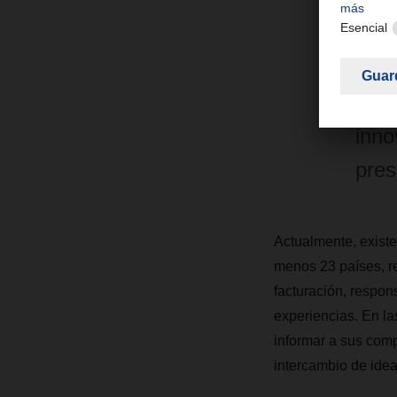
Las 
inno
por 
prel
inno
pres
Actualmente, existe
menos 23 países, r
facturación, respon
experiencias. En las
informar a sus comp
intercambio de idea