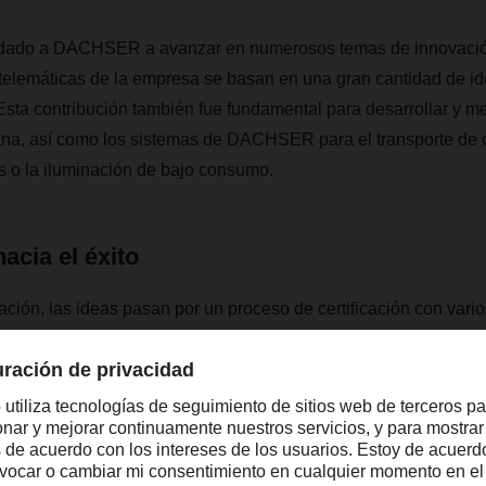
udado a DACHSER a avanzar en numerosos temas de innovación
telemáticas de la empresa se basan en una gran cantidad de id
sta contribución también fue fundamental para desarrollar y me
ana, así como los sistemas de DACHSER para el transporte de co
s o la iluminación de bajo consumo.
acia el éxito
ción, las ideas pasan por un proceso de certificación con vario
al de cada delegación revisa las propuestas y, en el mejor de lo
ente. Si las ideas tienen potencial de funcionar no solo en el p
 envían a la dirección central del programa Idea2net.