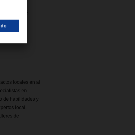
eso de
erfiladas
oyectos
actos locales en al
cialistas en
o de habilidades y
pertos local,
lleres de