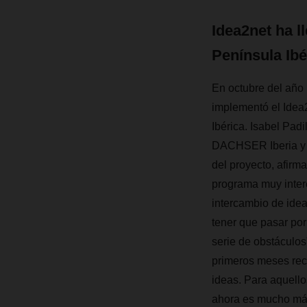
Idea2net ha l
Península Ibé
En octubre del añ
implementó el Idea
Ibérica. Isabel Padi
DACHSER Iberia y r
del proyecto, afirm
programa muy intere
intercambio de idea
tener que pasar por
serie de obstáculos”
primeros meses rec
ideas. Para aquell
ahora es mucho más