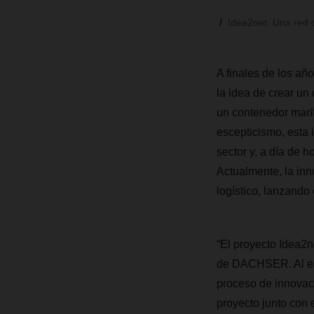
Idea2net: Una red 
A finales de los 
la idea de crear un
un contenedor marít
escepticismo, esta 
sector y, a día de 
Actualmente, la inn
logístico, lanzando
“El proyecto Idea2n
de DACHSER. Al est
proceso de innovac
proyecto junto con 