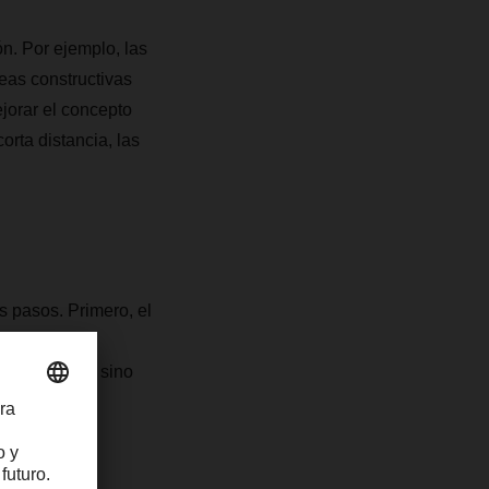
. Por ejemplo, las
eas constructivas
jorar el concepto
rta distancia, las
s pasos. Primero, el
s casos, las
ropio centro, sino