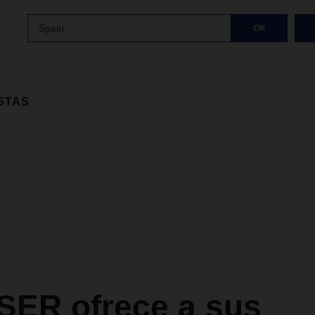
Spain
OK
STAS
ER ofrece a sus