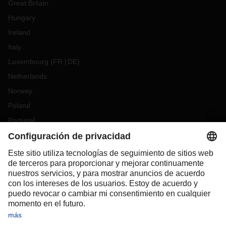
Great Britain
Hungary
Ireland
Italy
Luxembourg
(
FR
DE
)
Netherlands
Norway
Poland
Portugal
Romania
Slovakia
Spain
Sweden
Switzerland
(
DE
FR
)
Turkey