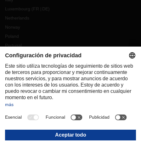
Luxembourg
(
FR
DE
)
Netherlands
Norway
Poland
Portugal
Romania
Slovakia
Spain
Sweden
Switzerland
(
DE
FR
)
Turkey
OCEANIA
Australia
New Zealand