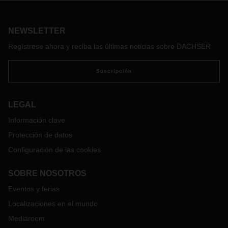
respuesta del proveedor logístico para los clientes de la
región. Su puesta en marcha ha supuesto una inversión de
13 millones de euros.
NEWSLETTER
Regístrese ahora y reciba las últimas noticias sobre DACHSER
Suscripción
LEGAL
Información clave
Protección de datos
Configuración de las cookies
SOBRE NOSOTROS
Eventos y ferias
Localizaciones en el mundo
Mediaroom