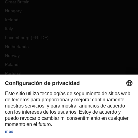
Great Britain
Hungary
Ireland
Italy
Luxembourg
(
FR
DE
)
Netherlands
Norway
Poland
Portugal
Romania
Slovakia
Spain
Sweden
Switzerland
(
DE
FR
)
Turkey