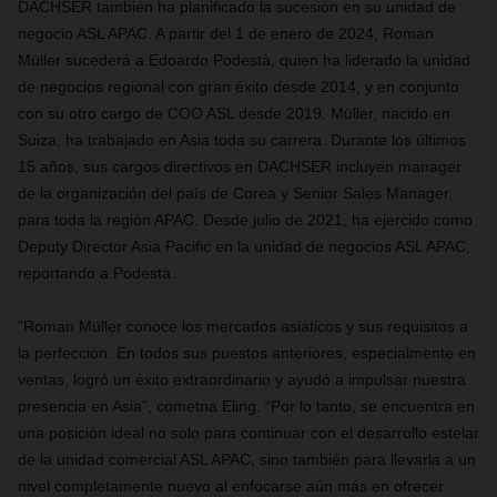
DACHSER también ha planificado la sucesión en su unidad de
negocio ASL APAC. A partir del 1 de enero de 2024, Roman
Müller sucederá a Edoardo Podestà, quien ha liderado la unidad
de negocios regional con gran éxito desde 2014, y en conjunto
con su otro cargo de COO ASL desde 2019. Müller, nacido en
Suiza, ha trabajado en Asia toda su carrera. Durante los últimos
15 años, sus cargos directivos en DACHSER incluyen manager
de la organización del país de Corea y Senior Sales Manager
para toda la región APAC. Desde julio de 2021, ha ejercido como
Deputy Director Asia Pacific en
la unidad de negocios ASL APAC,
reportando a Podestà.
“Roman Müller conoce los mercados asiáticos y sus requisitos a
la perfección. En todos sus puestos anteriores, especialmente en
ventas, logró un éxito extraordinario y ayudó a impulsar nuestra
presencia en Asia”, cometna Eling. “Por lo tanto, se encuentra en
una posición ideal no solo para continuar con el desarrollo estelar
de la unidad comercial ASL APAC, sino también para llevarla a un
nivel completamente nuevo al enfocarse aún más en ofrecer