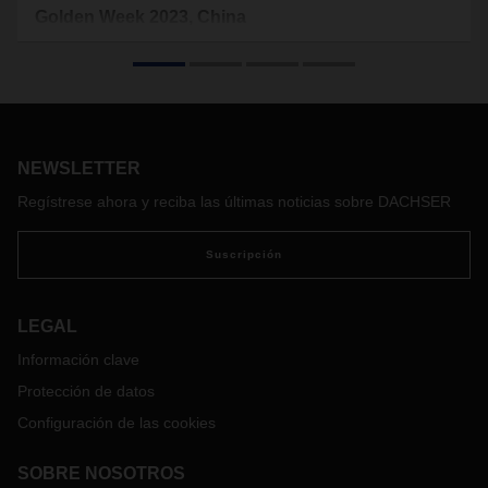
Golden Week 2023, China
Del 29 de septiembre al 6 de octubre, la mayoría de las
empresas y fábricas en China estarán cerradas debido a la
Golden Week. Estos festivos en una de las economías más
importantes del mundo tienen un impacto importante en la
cadena de suministro internacional. Prepárese para
minimizar las posibles interrupciones.
NEWSLETTER
Regístrese ahora y reciba las últimas noticias sobre DACHSER
Suscripción
LEGAL
Información clave
Protección de datos
Configuración de las cookies
SOBRE NOSOTROS