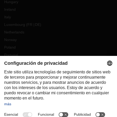
Hungary
Ireland
Italy
Luxembourg
(
FR
DE
)
Netherlands
Norway
Poland
Portugal
Romania
Slovakia
Spain
Sweden
Switzerland
(
DE
FR
)
Turkey
OCEANIA