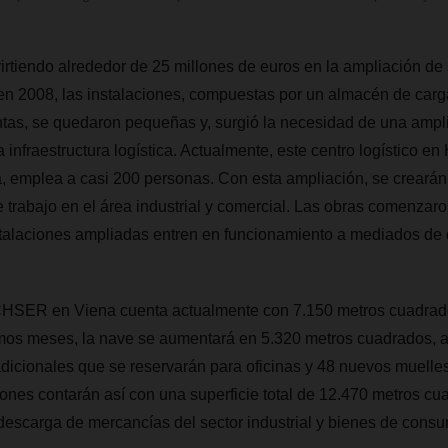
tiendo alrededor de 25 millones de euros en la ampliación de
n 2008, las instalaciones, compuestas por un almacén de carga
ntas, se quedaron pequeñas y, surgió la necesidad de una ampl
 infraestructura logística. Actualmente, este centro logístico e
, emplea a casi 200 personas. Con esta ampliación, se crearán
 trabajo en el área industrial y comercial. Las obras comenzar
stalaciones ampliadas entren en funcionamiento a mediados de 
HSER en Viena cuenta actualmente con 7.150 metros cuadrado
imos meses, la nave se aumentará en 5.320 metros cuadrados,
icionales que se reservarán para oficinas y 48 nuevos muelles
ones contarán así con una superficie total de 12.470 metros cu
descarga de mercancías del sector industrial y bienes de cons