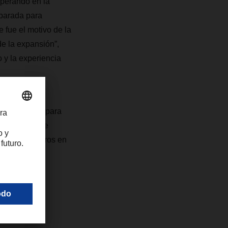
perando en la
eparada para
e fue el motivo de la
e la expansión”,
y la experiencia
n Logistics para
 marítimo, que
llones de euros en