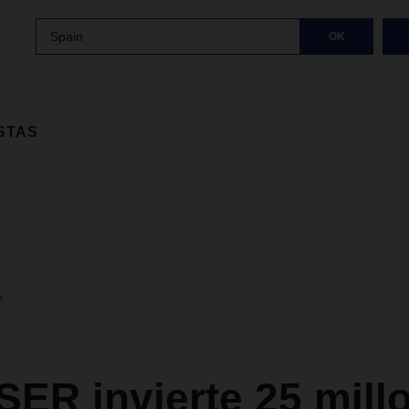
Spain
OK
STAS
o
ER invierte 25 mill