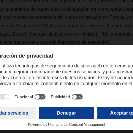
activa en el mercado austriaco desde 1995 y lleva 15 años o
Con el aumento de capacidad, la delegación de Viena estará pr
“El crecimiento de nuestras actividades de grupaje en Europa, qu
esa en Austria en 2004, ha continuado y ahora es el momento d
lezal, Branch Manager de Dachser en Himberg. "El compromiso 
os empleados son una parte importante de este éxito".
R cuenta con una red de nueve delegaciones, seis de Europea
 y logística, y tres de Air & Sea Logistics para transporte aéreo y
pleo a 670 personas. En 2022, la empresa facturó unos 255 mi
raquel.forte@dachser.com