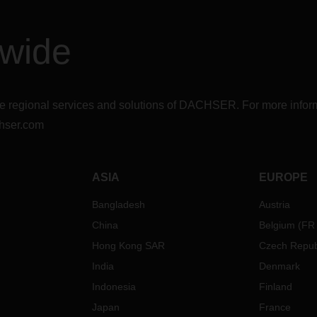
dwide
r the regional services and solutions of DACHSER. For more in
hser.com
ASIA
EUROPE
Bangladesh
Austria
China
Belgium
(
FR
Hong Kong SAR
Czech Repub
India
Denmark
Indonesia
Finland
Japan
France