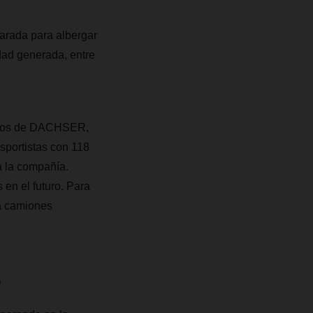
parada para albergar
idad generada, entre
eados de DACHSER,
sportistas con 118
a la compañía.
 en el futuro. Para
ra camiones
o