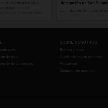
specialización única en el
delegación de San Sebas
do ibérico para los
La evaluación demuestra la a
edores del sector del Home
de DACHSER por la excelenci
ovement.
procesos, calidad, sostenibilid
salud y seguridad. Es un requis
exigido por las empresas del s
químico, que se benefician de 
solución DACHSER específica 
L
SOBRE NOSOTROS
esta industria.
ción clave
Eventos y ferias
ión de datos
Localizaciones en el mundo
ración de las cookies
Mediaroom
Contacta con nosotros