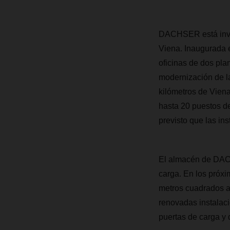
DACHSER está invir
Viena. Inaugurada e
oficinas de dos pla
modernización de la
kilómetros de Viena
hasta 20 puestos de
previsto que las in
El almacén de DAC
carga. En los próx
metros cuadrados ad
renovadas instalaci
puertas de carga y 