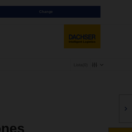
Change
Lista
(0)
ones