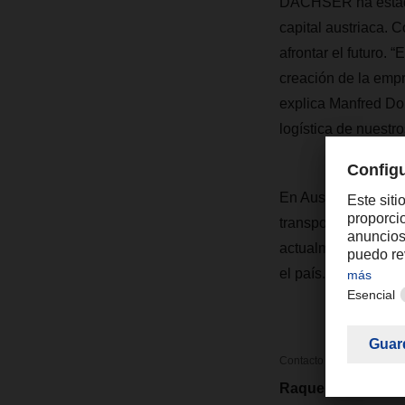
DACHSER ha estado 
capital austriaca. 
afrontar el futuro. 
creación de la empr
explica Manfred Do
logística de nuestr
En Austria, DACHSE
transporte terrestre
actualmente dan em
el país.
Contacto
Raquel Forte