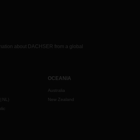
formation about DACHSER from a global
OCEANIA
Australia
NL
)
New Zealand
lic