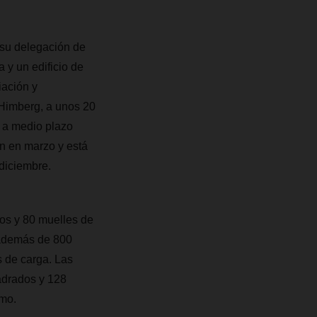
 su delegación de
 y un edificio de
iación y
n Himberg, a unos 20
 a medio plazo
on en marzo y está
diciembre.
s y 80 muelles de
 además de 800
 de carga. Las
adrados y 128
umo.