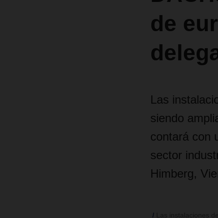
de eur
deleg
Las instalaci
siendo ampl
contará con 
sector indus
Himberg, Vie
Las instalaciones de