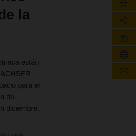
de la
striaca están
, DACHSER
acio para el
ón de
n diciembre.
modernizadas.