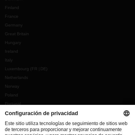
Finland
France
Germany
Great Britain
Hungary
Ireland
Italy
Luxembourg
(
FR
DE
)
Netherlands
Norway
Poland
Portugal
Romania
Slovakia
Spain