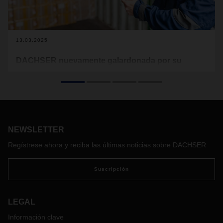
13.03.2025
DACHSER nuevamente galardonada por su
exitosa comunidad de aplicaciones
DACHSER ha sido nuevamente galardonada con el "Citizen
Development Empowerment Award". Con este premio,
smapOne AG reconoce el éxito del proveedor de servicios
logísticos en la creación de una comunidad global de
NEWSLETTER
empleados que desarrollan sus propias aplicaciones sin
conocimientos de programación y, de este modo, impulsan
Regístrese ahora y reciba las últimas noticias sobre DACHSER
la digitalización dentro de la empresa.
Suscripción
LEGAL
Información clave