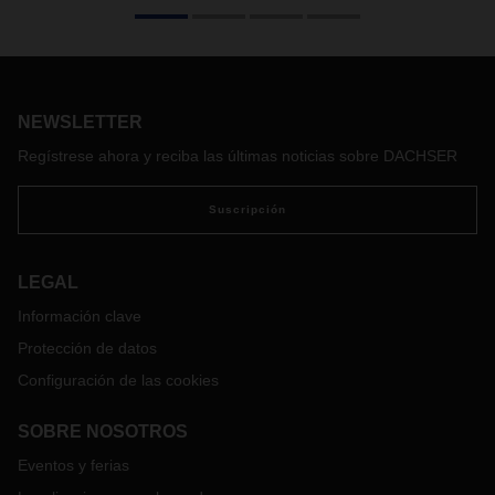
de Cevisama
Presencia de DACHSER bajo el tema “Conectividad
integrada como fórmula para obtener un óptimo
cumplimiento en sus procesos”.
El sector de la cerámica en
NEWSLETTER
España se encuentra en auge y más del 75% de su
facturación procede de las exportaciones.
Regístrese ahora y reciba las últimas noticias sobre DACHSER
Suscripción
LEGAL
Información clave
Protección de datos
Configuración de las cookies
SOBRE NOSOTROS
Eventos y ferias