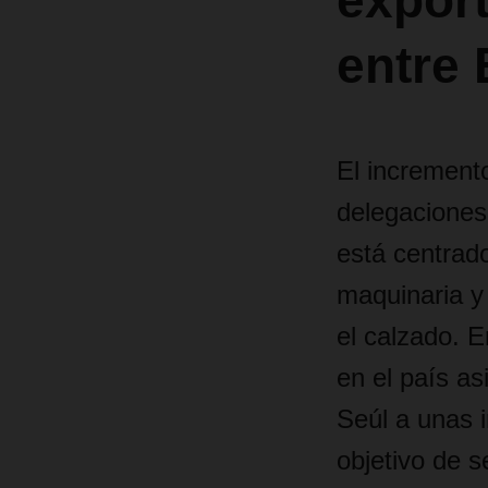
expor
entre
El incremento
delegacione
está centrado
maquinaria y 
el calzado. 
en el país a
Seúl a unas 
objetivo de s