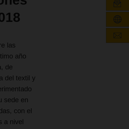
iones
018
re las
timo año
a, de
 del textil y
erimentado
u sede en
das, con el
 a nivel