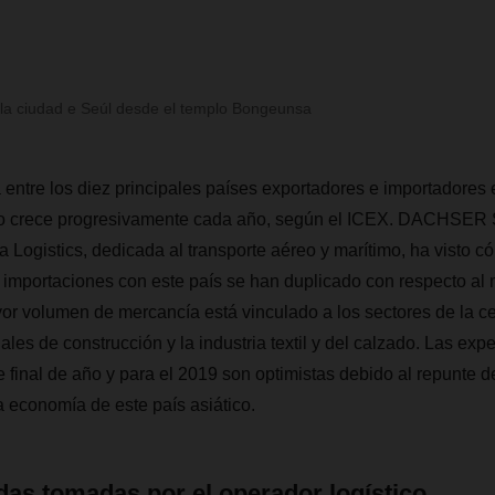
e la ciudad e Seúl desde el templo Bongeunsa
entre los diez principales países exportadores e importadores 
 crece progresivamente cada año, según el ICEX. DACHSER S
a Logistics, dedicada al transporte aéreo y marítimo, ha visto c
 importaciones con este país se han duplicado con respecto al
yor volumen de mercancía está vinculado a los sectores de la ce
les de construcción y la industria textil y del calzado. Las exp
 final de año y para el 2019 son optimistas debido al repunte d
a economía de este país asiático.
as tomadas por el operador logístico