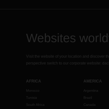
Websites worl
Visit the website of your location and discove
perspective switch to our corporate website:
dac
AFRICA
AMERICA
Morocco
Argentina
Tunisia
Brazil
South Africa
Canada