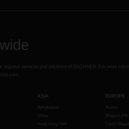
dwide
r the regional services and solutions of DACHSER. For more in
hser.com
ASIA
EUROPE
Bangladesh
Austria
China
Belgium
(
FR
Hong Kong SAR
Czech Repub