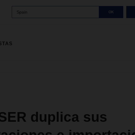
Spain
OK
STAS
ER duplica sus