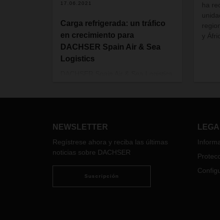
17.06.2021
ha re
unida
Carga refrigerada: un tráfico
regio
en crecimiento para
y Áfr
DACHSER Spain Air & Sea
Logistics
DACHSER Spain Air & Sea Logistics
es uno de los operadores logísticos
líderes en el transporte de carga
refrigerada a países como Canadá,
China o Japón.
NEWSLETTER
LEGA
Regístrese ahora y reciba las últimas
Informa
noticias sobre DACHSER
Protecc
Configu
Suscripción