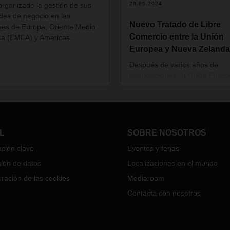
28.05.2024
organizado la gestión de sus
des de negocio en las
Nuevo Tratado de Libre
nes de Europa, Oriente Medio
Comercio entre la Unión
ica (EMEA) y Americas.
Europea y Nueva Zelanda
Después de varios años de
negociaciones, la Unión Europ
cerrado un acuerdo de libre
comercio con Nueva Zelanda
(fuente: Diario Oficial de la UE
L/2024/866 de 25.03.2024), q
entró en vigor el 1 de mayo de
L
SOBRE NOSOTROS
2024.
ción clave
Eventos y ferias
ión de datos
Localizaciones en el mundo
ración de las cookies
Mediaroom
Contacta con nosotros