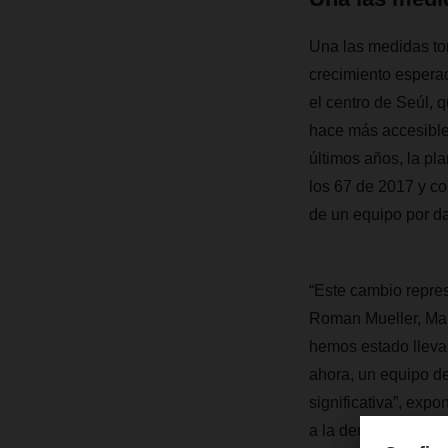
Una las medidas tom
crecimiento espera
el centro de Seúl, 
hace más accesible 
últimos años, la p
los 67 de 2017 y co
de un equipo por da
“Este cambio repre
Roman Mueller, Mana
hemos estado llevan
ahora, un equipo d
significativa”, exp
a la demanda creci