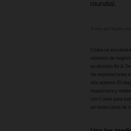
mundial.
Vista del Skyline d
Corea se encuentra 
volumen de negocio
su división Air & Se
las exportaciones e
año anterior. El ma
maquinaria y materia
con Corea para este
un motor clave de l
Una las medid