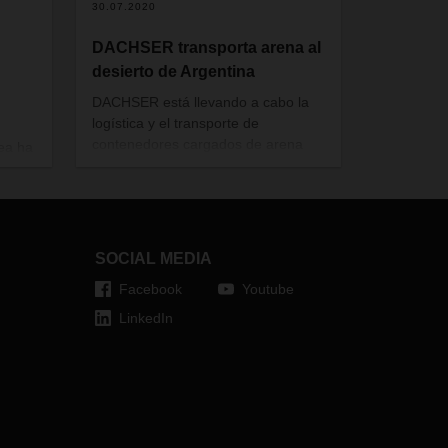
30.07.2020
DACHSER transporta arena al
desierto de Argentina
DACHSER está llevando a cabo la
logística y el transporte de
contenedores cargados de arena
ea ha
para la empresa energética
argentina AESA. Esta arena es
fundamental para la producción de
petróleo y gas en la remota región
ue
de Vaca Muerta en Argentina.
SOCIAL MEDIA
Facebook
Youtube
LinkedIn