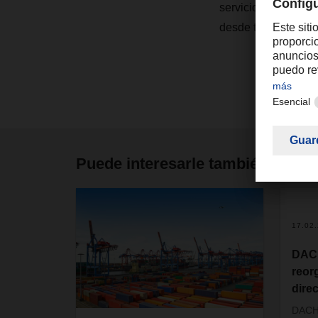
servicios para disp
desde tres ubicacio
Puede interesarle también
17.02
DACH
reor
dire
DACHS