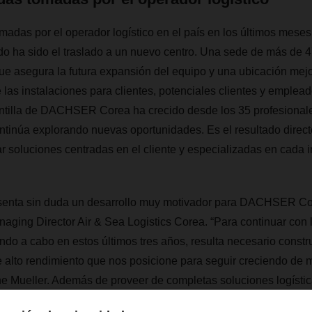
adas por el operador logístico en el país en los últimos meses 
do ha sido el traslado a un nuevo centro. Una sede de más de 
que asegura la futura expansión del equipo y una ubicación mej
las instalaciones para clientes, potenciales clientes y empleado
lantilla de DACHSER Corea ha crecido desde los 35 profesional
ntinúa explorando nuevas oportunidades. Es el resultado direc
r soluciones centradas en el cliente y especializadas en cada i
senta sin duda un desarrollo muy motivador para DACHSER Cor
ging Director Air & Sea Logistics Corea. “Para continuar con 
do a cabo en estos últimos tres años, resulta necesario constr
e alto rendimiento que nos posicione para seguir creciendo de
one Mueller. Además de proveer de completas soluciones logíst
ente de los clientes, DACHSER Corea está continuamente exp