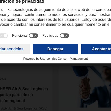
oner de más espacio de almacenaje y para proporcionar servici
nes en el país, en las ciudades de Incheon, Busan y Seúl.
.2021
SER Air & Sea Logistics
ganiza parte de su
cción regional
ER Air & Sea Logistics (ASL)