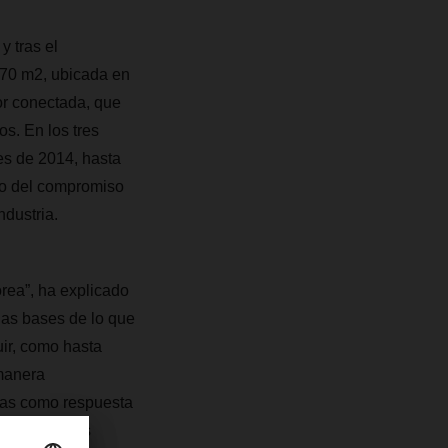
y tras el
470 m2, ubicada en
or conectada, que
s. En los tres
es de 2014, hasta
to del compromiso
ndustria.
ea”, ha explicado
las bases de lo que
uir, como hasta
 manera
icas como respuesta
andiendo sus