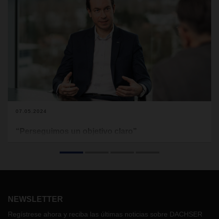
07.05.2024
“Perseguimos un objetivo claro”
Desde el 1 de enero de 2024, el Dr. Tobias Burger es COO
Air & Sea Logistics de DACHSER. Este doctor en
administración de empresas de 46 años confía para el
futuro en una organización
de ASL fuerte y en el potencial de los servicios de transporte
y logística de contratos integrados en todo el mundo: Global
NEWSLETTER
Groupage.
Regístrese ahora y reciba las últimas noticias sobre DACHSER