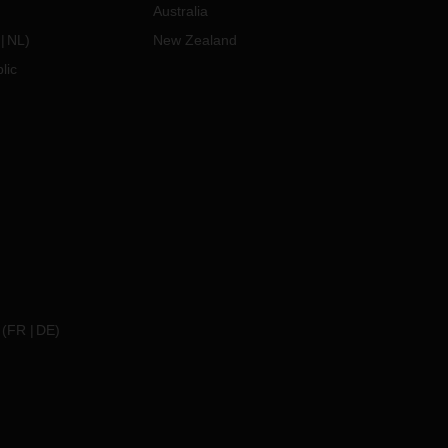
Australia
NL
)
New Zealand
lic
 de
or
te que
nte
iones
rgía
es de
(
FR
DE
)
or
ial