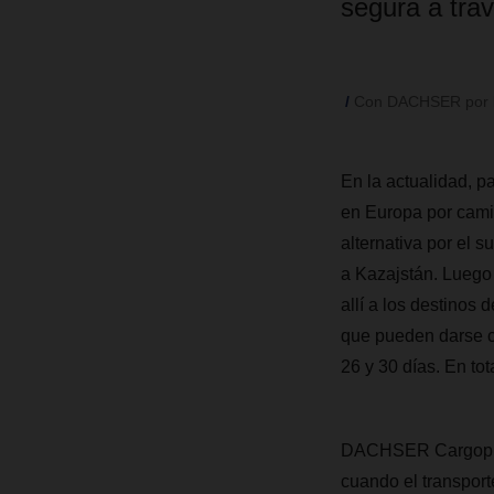
segura a trav
Con DACHSER por la
En la actualidad, p
en Europa por camió
alternativa por el s
a Kazajstán. Luego 
allí a los destinos 
que pueden darse co
26 y 30 días. En to
DACHSER Cargoplus 
cuando el transporte