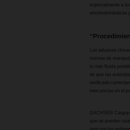
especialmente a los
electrodomésticos 
“Procedimient
Las aduanas chinas
normas de manipulac
lo más fluida posi
de que las autorid
verificado correcta
mercancías en el p
DACHSER Cargoplus 
que se pueden rast
mercancías peligro