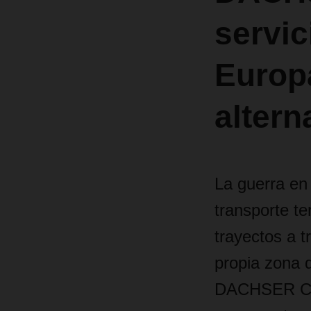
servic
Europa
altern
La guerra en
transporte te
trayectos a t
propia zona d
DACHSER Carg