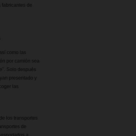
 fabricantes de
s
así como las
ión por camión sea
e". Solo después
yan presentado y
coger las
e los transportes
ansportes de
ansportados a