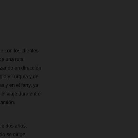
e con los clientes
de una ruta
ruzando en dirección
gia y Turquía y de
 y en el ferry, ya
el viaje dura entre
camión.
ce dos años,
io se dirige