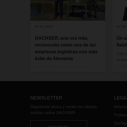
04.05.2020
02.06
DACHSER, una vez más,
Un a
reconocida como una de las
fiabi
empresas logísticas con más
Con v
éxito de Alemania
el tra
y una
LOGISTIK HEUTE y BVL han
aérea
otorgado a la empresa familiar el
todas
segundo puesto en la categoría
segui
"Contract logistics service”.
Celes
de DA
NEWSLETTER
LEGA
la nue
Regístrese ahora y reciba las últimas
Informa
combi
noticias sobre DACHSER
de su
Protecc
y sob
Configu
persp
Suscripción