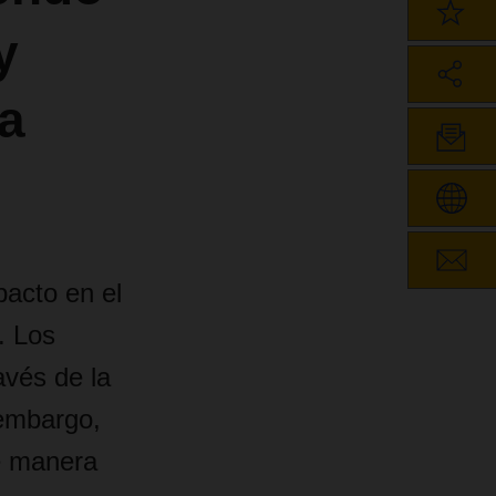
y
a
pacto en el
. Los
avés de la
 embargo,
e manera