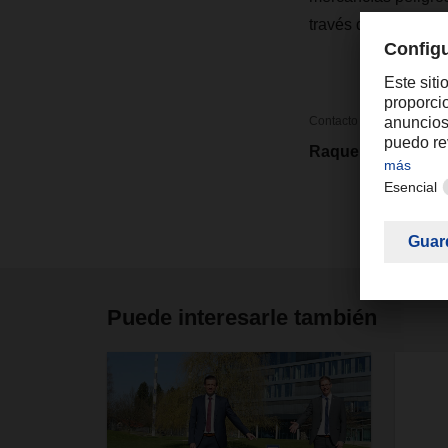
través de los paíse
Contacto
Raquel Forte
Puede interesarle también