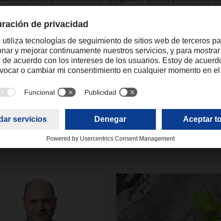
s de la Unión Aduanera Euroasiática debido a las directrices int
raquel.forte@dachser.com