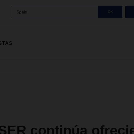
Spain
OK
STAS
ER continúa ofreci