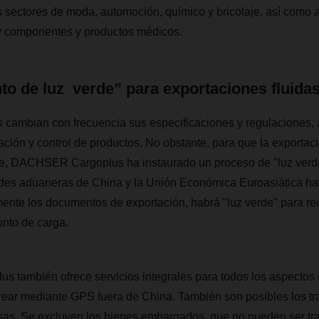
 sectores de moda, automoción, químico y bricolaje, así como a
y componentes y productos médicos.
o de luz verde” para exportaciones fluida
 cambian con frecuencia sus especificaciones y regulaciones, 
ión y control de productos. No obstante, para que la exportac
ble, DACHSER Cargoplus ha instaurado un proceso de "luz verd
ades aduaneras de China y la Unión Económica Euroasiática ha
mente los documentos de exportación, habrá "luz verde" para re
unto de carga.
también ofrece servicios integrales para todos los aspectos d
rear mediante GPS fuera de China. También son posibles los tr
sas. Se excluyen los bienes embargados, que no pueden ser tr