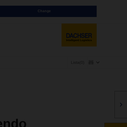
Change
Lista
(0)
endo