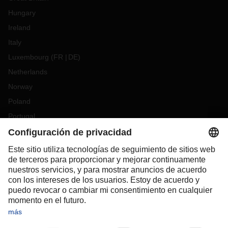
Hungary
Ireland
Italy
Luxembourg
(
FR
DE
)
Netherlands
Norway
Poland
Portugal
Romania
Slovakia
Spain
Sweden
Switzerland
(
DE
FR
)
Turkey