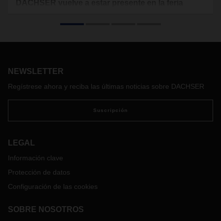
DACHSER vuelve a estar presente en la feria
internacional Transport Logistic, en Múnich
Del 9 al 12 de mayo de 2023, el proveedor logístico estará
presente en la mayor feria
internacional
de logística y
cadenas de suministro, en el pabellón B6 del Trade Fair
Center Messe
München
. Allí, los visitantes podrán conocer
NEWSLETTER
toda la cartera de servicios logísticos de la compañía en su
Regístrese ahora y reciba las últimas noticias sobre DACHSER
stand de 700 metros2.
Suscripción
LEGAL
Información clave
Protección de datos
Configuración de las cookies
SOBRE NOSOTROS