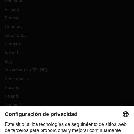
Denmark
Finland
France
Germany
Great Britain
Hungary
Ireland
Italy
Luxembourg
(
FR
DE
)
Netherlands
Norway
Poland
Portugal
Romania
Slovakia
Spain