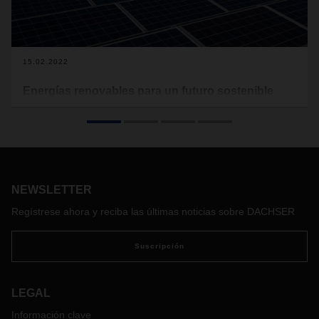
15.02.2022
Energías renovables para un futuro sostenible
Eficiencia, innovación y responsabilidad inclusiva: estas son
las piedras angulares de la estrategia de protección
climática a largo plazo de DACHSER. Andre Kranke, Head of
Corporate Research & Development y director del proyecto
de Protección Climática en DACHSER, muestra cómo el
proveedor de logística está marcando el camino para la
NEWSLETTER
protección del clima mediante la compra de energías
Regístrese ahora y reciba las últimas noticias sobre DACHSER
renovables, la construcción de sistemas fotovoltaicos, etc.
Suscripción
LEGAL
Información clave