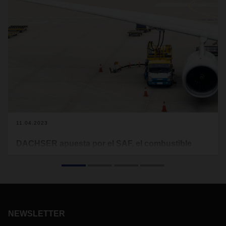
11.04.2023
DACHSER apuesta por el SAF, el combustible
sostenible de aviación
El operador logístico DACHSER pone a disposición de sus
clientes una opción de combustible sostenible que permite
disminuir en 30 por ciento las emisiones de gases de efecto
invernadero.
NEWSLETTER