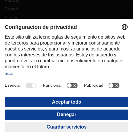
Norway
Poland
Portugal
Romania
Slovakia
Spain
Sweden
Switzerland
(
DE
FR
)
Turkey
OCEANIA
Australia
New Zealand