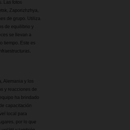
. Las fotos
etsk, Zaporizhzhya,
es de grupo. Utiliza
s de equilibrio y
eces se llevan a
o tiempo. Este es
fraestructuras,
a, Alemania y los
os y reacciones de
l equipo ha brindado
 de capacitación
vel local para
ugares, por lo que
volátil y también