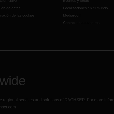
ción clave
Eventos y ferias
nación inteligente de cadenas
ministro regionales y globales,
ión de datos
Localizaciones en el mundo
re las tendencias iniciales y
ración de las cookies
Mediaroom
ectivas para 2021.
Contacta con nosotros
dwide
r the regional services and solutions of DACHSER. For more in
hser.com