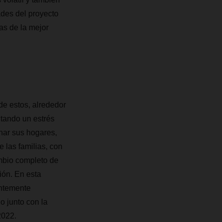
des del proyecto
as de la mejor
de estos, alrededor
ntando un estrés
nar sus hogares,
 las familias, con
mbio completo de
ión. En esta
entemente
 junto con la
2022.