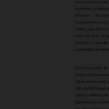
por un tiempo y les
muestran su trabajo
Kherson…. El juego 
instrumentos musical
saltos, todo ello co
cabo con gran ries
también el caso de 
suministros de energ
Ella forma parte de
Países Bajos que br
estrés provocadas p
más de 650 horas de
online y offline. L
garantizar la soste
las ubicaciones se 