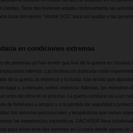
el cambio. Terre des hommes adapta continuamente las activida
cio local del mismo "Vostok SOS" para así ayudar a las person
taria en condiciones extremas
s de personas ya han tenido que huir de la guerra en Ucrania; 
esplazados internos. Las familias en particular están experime
do de la guerra, la violencia y la huida: han tenido que abando
tro lugar y, a menudo, sufren violencia. Además, los miembros de
ran unos de otros en el proceso. La guerra conduce así a un ca
ida de familiares y amigos y a la pérdida de seguridad y protecc
faltan los servicios psicosociales y terapéuticos que serían urg
ocesar las experiencias traumáticas. DACHSER lleva colaborado
uda para niños terre des hommes en Ucrania desde agosto de 