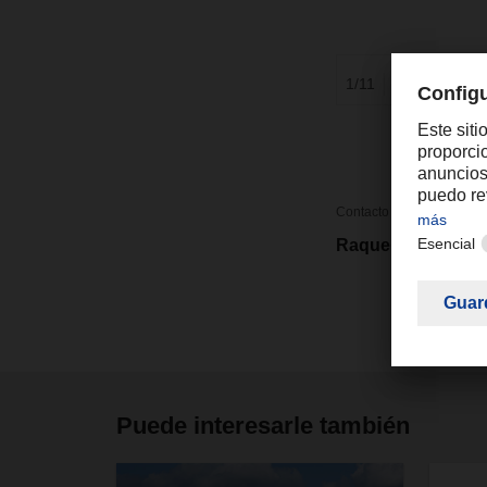
1/11
1
/
5
Contacto
Raquel Forte
Puede interesarle también