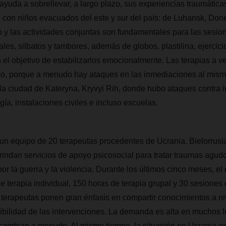
 ayuda a sobrellevar, a largo plazo, sus experiencias traumáticas
 con niños evacuados del este y sur del país: de Luhansk, Don
y las actividades conjuntas son fundamentales para las sesion
es, silbatos y tambores, además de globos, plastilina, ejercicio
n el objetivo de estabilizarlos emocionalmente. Las terapias a v
go, porque a menudo hay ataques en las inmediaciones al mism
la ciudad de Kateryna, Kryvyi Rih, donde hubo ataques contra in
ía, instalaciones civiles e incluso escuelas.
 un equipo de 20 terapeutas procedentes de Ucrania, Bielorrusi
indan servicios de apoyo psicosocial para tratar traumas agud
or la guerra y la violencia. Durante los últimos cinco meses, e
 terapia individual, 150 horas de terapia grupal y 30 sesiones
os terapeutas ponen gran énfasis en compartir conocimientos a ni
nibilidad de las intervenciones. La demanda es alta en muchos l
cambian a menudo. Al mismo tiempo, la situación en Ucrania es 