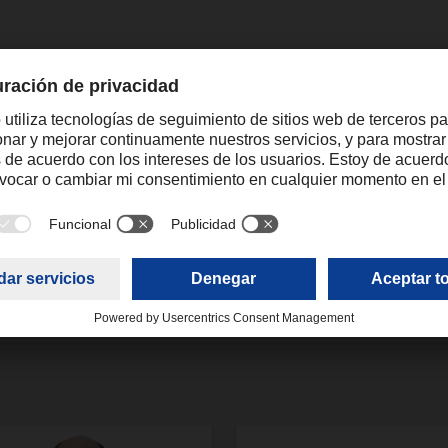
raquel.forte@dachser.com