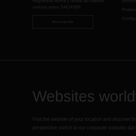
Regístrese ahora y reciba las últimas
Informa
combi
semana.
noticias sobre DACHSER
de su
Protecc
y sob
Configu
persp
Suscripción
Websites worl
Visit the website of your location and discove
perspective switch to our corporate website:
dac