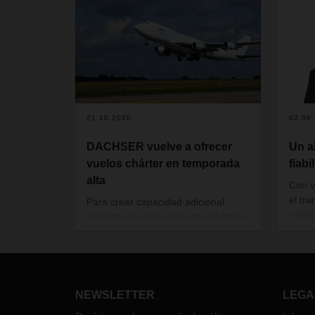
21.10.2020
02.06
DACHSER vuelve a ofrecer
Un a
vuelos chárter en temporada
fiabi
alta
Con v
el tra
Para crear capacidad adicional
y una
durante la temporada alta del otoño,
aérea
el operador de logística
todas
DACHSER vuelve a ofrecer un vuelo
segui
premium entre Asia y Europa. A
Celes
partir de mediados de octubre, el
de DA
chárter realizará la ruta Frankfurt –
NEWSLETTER
LEGA
la nue
Shanghai – Frankfurt una vez por