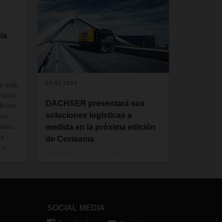
ia
20.02.2023
e vale
stics
DACHSER presentará sus
dición
soluciones logísticas a
ías
osas,
medida en la próxima edición
de
de Cevisama
La
Del 28 de febrero al 3 de marzo,
 de
DACHSER estará presente en
ancias
Cevisama, salón internacional de
referencia en cerámica,
equipamiento de baño y piedra
natural, con un impacto cada vez
SOCIAL MEDIA
mayor en arquitectura e