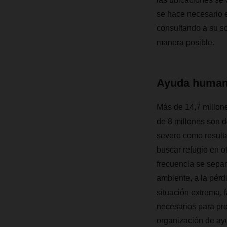
se hace necesario 
consultando a su so
manera posible.
Ayuda humani
Más de 14,7 millone
de 8 millones son d
severo como resulta
buscar refugio en o
frecuencia se sepa
ambiente, a la pérd
situación extrema, 
necesarios para pr
organización de ay