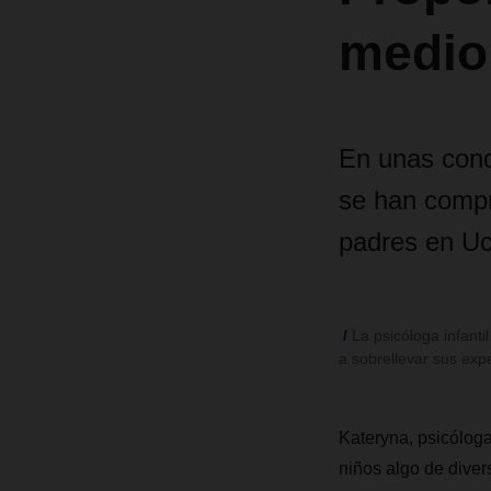
medio 
En unas cond
se han compr
padres en Ucr
La psicóloga infanti
a sobrellevar sus exp
Kateryna, psicóloga
niños algo de divers