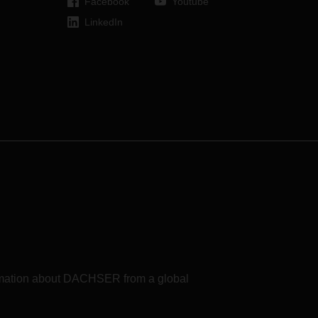
Facebook
Youtube
interiorismo. El operador presentará
LinkedIn
una completa gama de servicios
logísticos a los más de 90.000
visitantes que se esperan en 2023 a
través de sus soluciones logísticas
diseñadas a medida del sector.
formation about DACHSER from a global