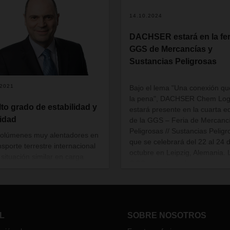
14.10.2024
DACHSER estará en la fer
GGS de Mercancías y
Sustancias Peligrosas
.2021
Bajo el lema "Una conexión qu
la pena", DACHSER Chem Logi
lto grado de estabilidad y
estará presente en la cuarta e
lidad
de la GGS – Feria de Mercanc
Peligrosas // Sustancias Peligr
olúmenes muy alentadores en
que se celebrará del 22 al 24 
nsporte terrestre internacional
octubre en Leipzig, Alemania. 
 situación similar en carga
GGS es la única feria europea
 y marítima, anticipamos que
logística de mercancías y sust
 las áreas de DACHSER
peligrosas.
rán creciendo en 2021”.
tino Silva, Managing Director
CHSER Iberia, comenta sobre
L
SOBRE NOSOTROS
va realidad del sector, la