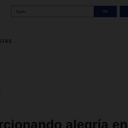
Spain
OK
STAS
o
rcionando alegría en