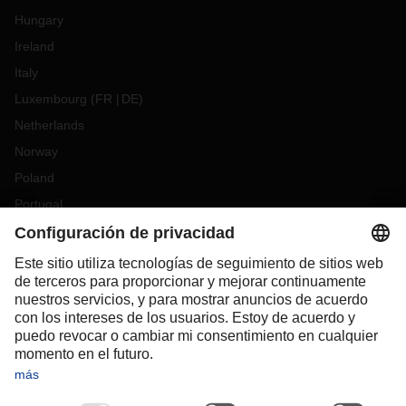
Hungary
Ireland
Italy
Luxembourg
(
FR
DE
)
Netherlands
Norway
Poland
Portugal
Romania
Slovakia
Spain
Sweden
Switzerland
(
DE
FR
)
Turkey
OCEANIA