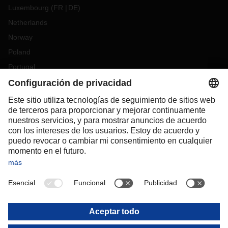
Luxembourg
(
FR
DE
)
Netherlands
Norway
Poland
Portugal
Romania
Slovakia
Spain
Sweden
Switzerland
(
DE
FR
)
Turkey
OCEANIA
Australia
New Zealand