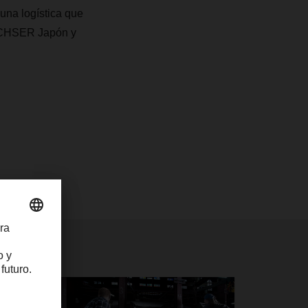
una logística que
ACHSER Japón y