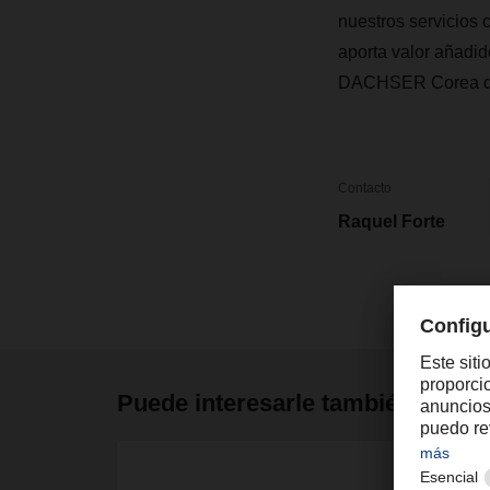
nuestros servicios 
aporta valor añadi
DACHSER Corea de
Contacto
Raquel Forte
Puede interesarle también