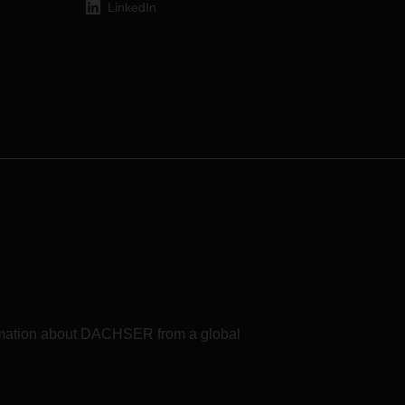
Sur).
o en
LinkedIn
a zona
formation about DACHSER from a global