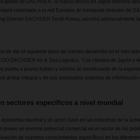
ed global de DACHSER, la nueva oficina en Japón ofrecerá serv
 estará conectada a la red Europea de transporte terrestre de
g Director DACHSER South Korea, asumirá adicionalmente la f
 de dar el siguiente paso de nuestro desarrollo en el mercado
OO DACHSER Air & Sea Logistics. “Los clientes de Japón y d
 puerta a puerta fiables y sólidos se beneficiarán de la experie
global integral y de sus avanzados sistemas de información di
n sectores específicos a nivel mundial
a economía mundial y un actor clave
en las industrias de la aut
 posee un enorme potencial comercial en el sector de los prod
nación de nuestros conocimientos específicos en los diferente