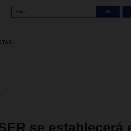
Spain
OK
STAS
o
ER se establecerá 