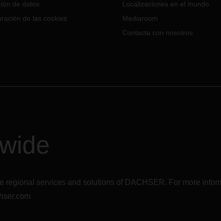
ner cadenas de suministro
8.500 m2 para almacenamient
ión de datos
Localizaciones en el mundo
, eficientes y fiables, incluso
suelo, y la construcción de un
ración de las cookies
Mediaroom
s escenarios más exigentes.
de espera y un área de
Contacta con nosotros
aparcamiento para camiones.
dwide
r the regional services and solutions of DACHSER. For more in
hser.com