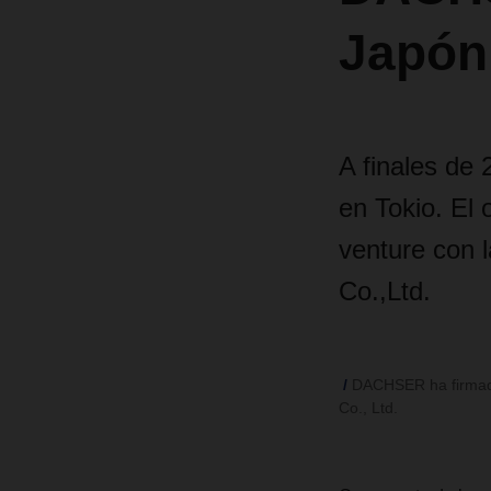
Japón 
A finales de
en Tokio. El 
venture con 
Co.,Ltd.
DACHSER ha firmado 
Co., Ltd.