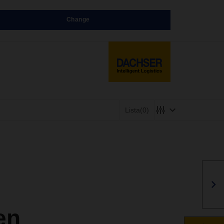
Change
Lista
(0)
en