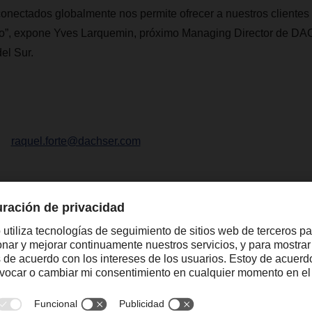
conectados globalmente nos permite ofrecer a nuestros clientes 
do”, expone Yves Larquemin, próximo
Managing
Director de D
l Sur.
raquel.forte@dachser.com