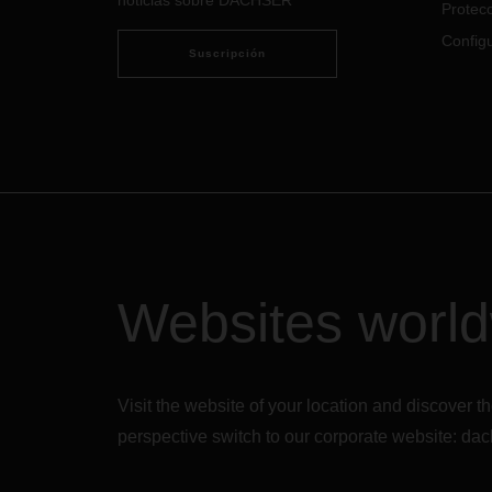
noticias sobre DACHSER
mante
Protecc
ágiles
Configu
en lo
Suscripción
Websites worl
Visit the website of your location and discove
perspective switch to our corporate website:
dac