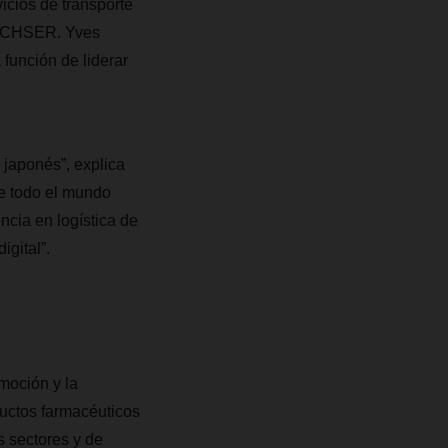
icios de transporte
 DACHSER. Yves
unción de liderar
 japonés”, explica
e todo el mundo
ncia en logística de
gital”.
omoción y la
uctos farmacéuticos
s sectores y de