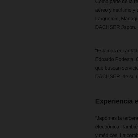
Como parte de la r
aéreo y marítimo y
Larquemin, Managin
DACHSER Japón.
“Estamos encantados
Edoardo Podestà, C
que buscan servicios
DACHSER, de su red 
Experiencia e
“Japón es la tercer
electrónica.
También
y médicos. La combi