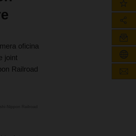
re
mera oficina
 joint
pon Railroad
shi-Nippon Railroad