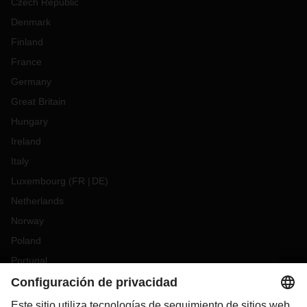
Czech Republic
Denmark
Finland
France
Germany
Great Britain
Hungary
Ireland
Italy
Luxembourg
(
FR
DE
)
Netherlands
Norway
Poland
Portugal
Romania
Slovakia