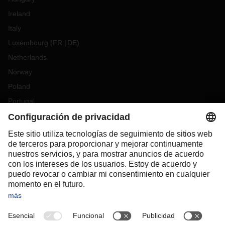
Ireland
Italy
Luxembourg
(
FR
DE
)
Netherlands
Norway
Poland
Portugal
Romania
Slovakia
Spain
Sweden
Switzerland
(
DE
FR
)
Turkey
OCEANIA