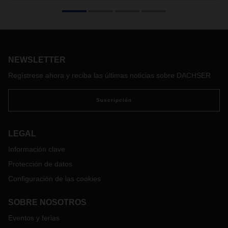
nueva línea con megacamión que conecta norte-
este de Iberia
El operador logístico pone en marcha este mes una nueva
línea diaria con dos vehículos modulares que unen San
Sebastián con Valencia y Albacete, en trayecto de ida y
NEWSLETTER
vuelta. Esta iniciativa refuerza el compromiso de DACHSER
por la optimización de costes y recursos, con la reducción
Regístrese ahora y reciba las últimas noticias sobre DACHSER
de número de vehículos en carretera, mayor capacidad de
carga y menor impacto ambiental.
Suscripción
LEGAL
Información clave
Protección de datos
Configuración de las cookies
SOBRE NOSOTROS
Eventos y ferias