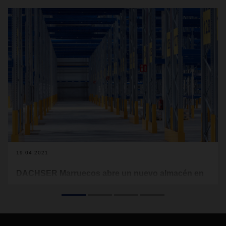
19.04.2021
DACHSER Marruecos abre un nuevo almacén en
Tanger MED
Situado a 14 kilómetros de las costas de Europa, el
complejo portuario de Tanger Med es el principal puerto de
contenedores del Mediterráneo y un elemento crucial de la