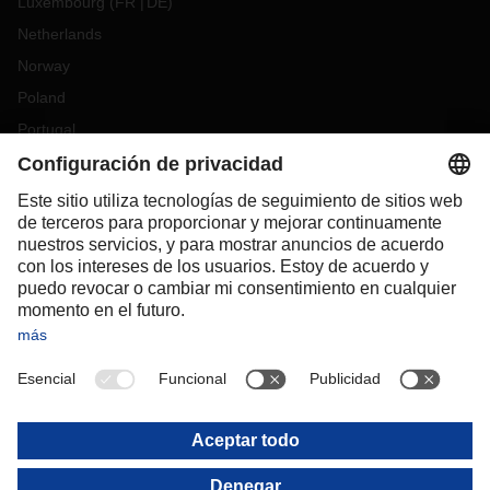
Luxembourg
(
FR
DE
)
Netherlands
Norway
Poland
Portugal
Romania
Slovakia
Spain
Sweden
Switzerland
(
DE
FR
)
Turkey
OCEANIA
Australia
New Zealand