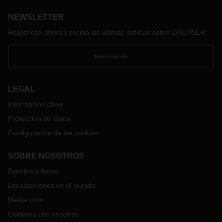
capacidad de Marruecos para competir logísticamente. Por
NEWSLETTER
ello, DACHSER Marruecos, en respuesta a la creciente
demanda de sus clientes, ha abierto un nuevo almacén en
Regístrese ahora y reciba las últimas noticias sobre DACHSER
esta dinámica zona.
Suscripción
LEGAL
Información clave
Protección de datos
Configuración de las cookies
SOBRE NOSOTROS
Eventos y ferias
Localizaciones en el mundo
Mediaroom
Contacta con nosotros