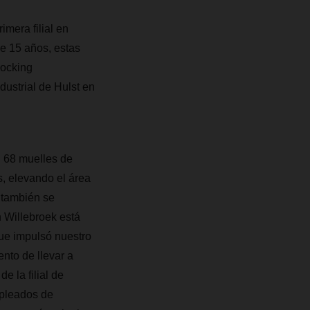
mera filial en
e 15 años, estas
docking
ustrial de Hulst en
n 68 muelles de
, elevando el área
 también se
 Willebroek está
que impulsó nuestro
nto de llevar a
 la filial de
mpleados de