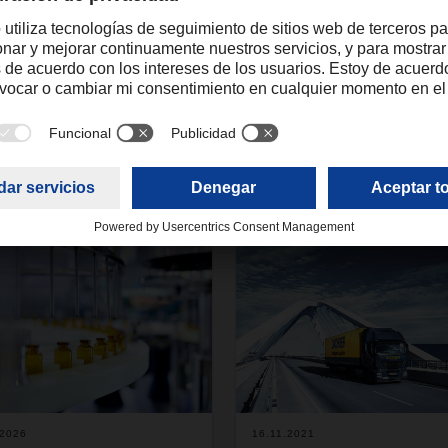
isabel.monteiro@dachser.com
.2026
16.11.2021