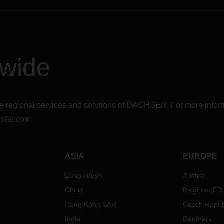
dwide
r the regional services and solutions of DACHSER. For more in
hser.com
ASIA
EUROPE
Bangladesh
Austria
China
Belgium
(
FR
Hong Kong SAR
Czech Repub
India
Denmark