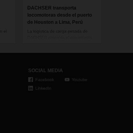
DACHSER transporta
locomotoras desde el puerto
de Houston a Lima, Perú
n el
La logística de carga pesada de
DACHSER respalda el crecimiento
de la infraestructura ferroviaria de
Perú.
SOCIAL MEDIA
Facebook
Youtube
LinkedIn