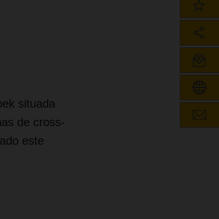
oek situada
nas de cross-
zado este