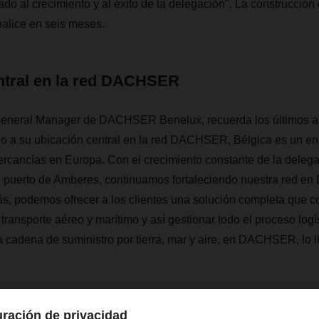
ado al crecimiento y al éxito de la delegación". La construcció
inalice en seis meses.
ntral en la red DACHSER
General Manager de DACHSER Benelux, recuerda los últimos 
do a su ubicación central en la red DACHSER, Bélgica es un en
mercancías en Europa.
Con el crecimiento constante de la delega
 puerto de Amberes, continuamos fortaleciendo nuestra red en B
s, podemos ofrecer a los clientes una solución completa que co
 transporte aéreo y marítimo y así gestionar todo el proceso logís
la cadena de suministro por tierra, mar y aire, en DACHSER, lo