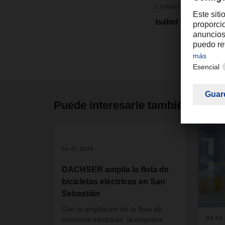
Contacto
Isabel Monteiro
Puede interesarle también
04.07.2024
DACHSER amplía la flota de
bicicletas eléctricas en San
Sebastián
Con la ampliación de la flota de
09.04
bicicletas eléctricas, la empresa