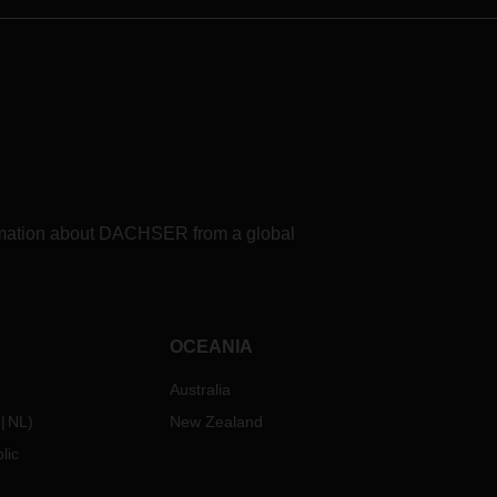
formation about DACHSER from a global
OCEANIA
Australia
NL
)
New Zealand
lic