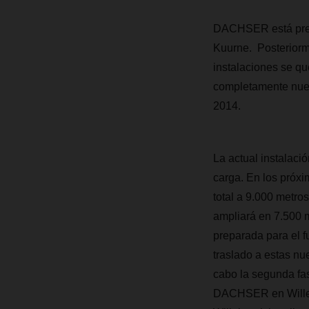
DACHSER está pres
Kuurne. Posteriorm
instalaciones se q
completamente nuevo
2014.
La actual instalac
carga. En los próx
total a 9.000 metr
ampliará en 7.500 
preparada para el f
traslado a estas nu
cabo la segunda fas
DACHSER en Willebr