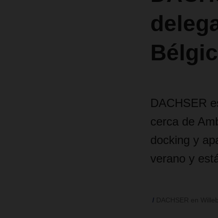
delega
Bélgi
DACHSER est
cerca de Amb
docking y ap
verano y está
DACHSER en Willeb