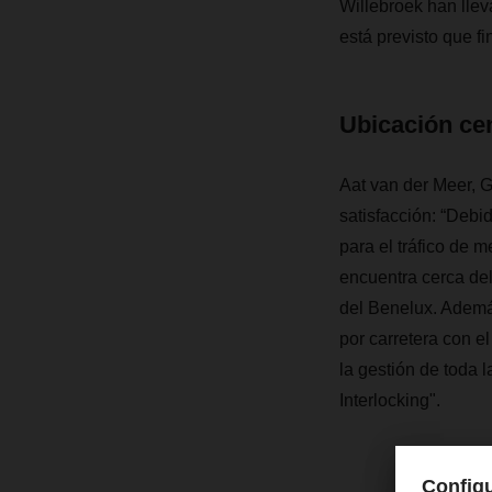
Willebroek han llev
está previsto que f
Ubicación ce
Aat van der Meer, 
satisfacción: “Debi
para el tráfico de 
encuentra cerca del
del Benelux. Ademá
por carretera con el
la gestión de toda 
Interlocking".