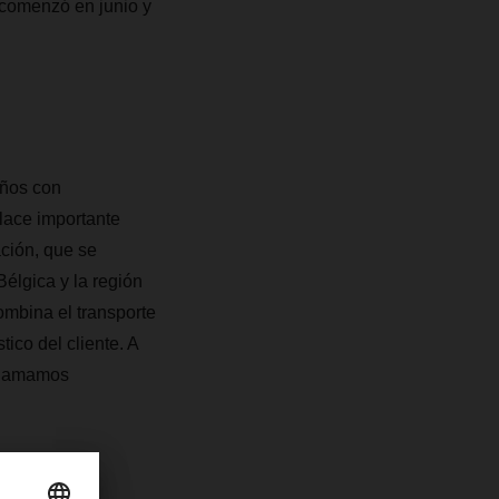
n comenzó en junio y
años con
lace importante
ción, que se
élgica y la región
mbina el transporte
tico del cliente.
A
 llamamos