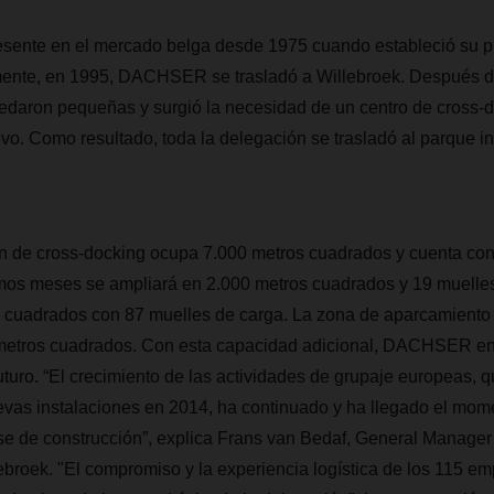
ente en el mercado belga desde
1975 cuando estableció su pri
ente, en 1995, DACHSER se trasladó a Willebroek. Después d
uedaron pequeñas y surgió la necesidad de un centro de cross-
. Como resultado, toda la delegación se trasladó al parque ind
ión de cross-docking ocupa 7.000 metros cuadrados y cuenta co
imos meses se ampliará en 2.000 metros cuadrados y 19 muelles
os cuadrados con 87 muelles de carga. La zona de aparcamiento
metros cuadrados. Con esta capacidad adicional, DACHSER en
uturo. “El crecimiento de las actividades de grupaje europeas, 
evas instalaciones en 2014, ha continuado y ha llegado el mome
e de construcción”, explica Frans van Bedaf, General Manager de
oek. "El compromiso y la experiencia logística de los 115 e