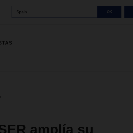
Spain
OK
STAS
o
ER amplía su