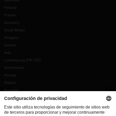
Denmark
Finland
France
Germany
Great Britain
Hungary
Ireland
Italy
Luxembourg
(
FR
DE
)
Netherlands
Norway
Poland
Portugal
Romania
Slovakia
Spain