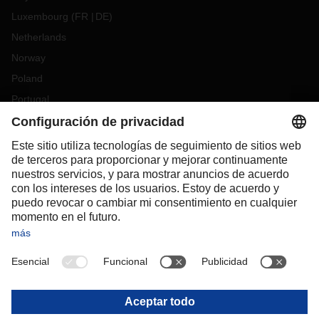
Luxembourg
(
FR
DE
)
Netherlands
Norway
Poland
Portugal
Romania
Slovakia
Spain
Sweden
Switzerland
(
DE
FR
)
Turkey
OCEANIA
Australia
New Zealand