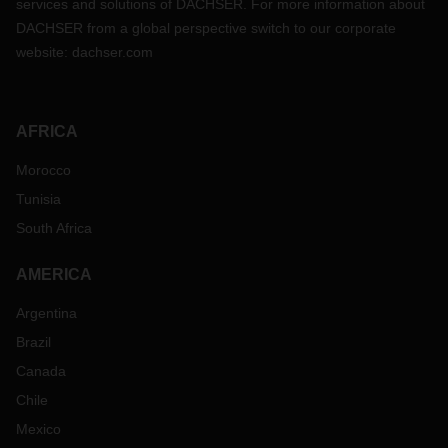
services and solutions of DACHSER. For more information about
DACHSER from a global perspective switch to our corporate
website:
dachser.com
AFRICA
Morocco
Tunisia
South Africa
AMERICA
Argentina
Brazil
Canada
Chile
Mexico