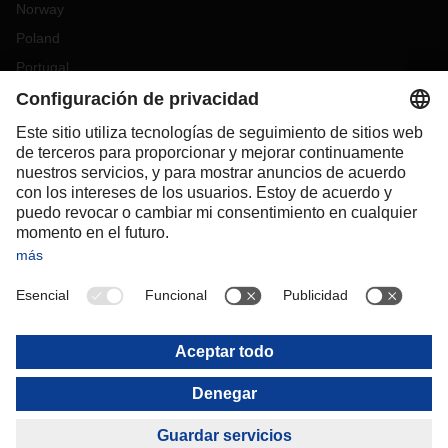
Norway
Poland
Portugal
Romania
Slovakia
Spain
Sweden
Switzerland
(
DE
FR
)
Turkey
OCEANIA
Australia
New Zealand