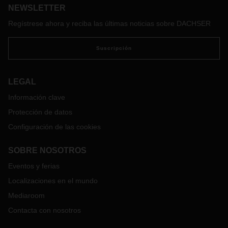
requiere que observemos de cerca, formulemos preguntas
NEWSLETTER
y, lo más importante, escuchemos. Puede parecer obvio,
Regístrese ahora y reciba las últimas noticias sobre DACHSER
pero, en el día a día de los negocios, puede ser un
verdadero desafío.
Suscripción
LEGAL
Información clave
Protección de datos
Configuración de las cookies
SOBRE NOSOTROS
Eventos y ferias
Localizaciones en el mundo
Mediaroom
Contacta con nosotros