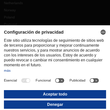
Netherlands
Norway
Poland
Portugal
Romania
Slovakia
Spain
Sweden
Switzerland
(
DE
FR
)
Turkey
OCEANIA
Australia
New Zealand